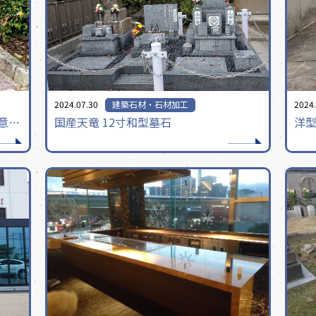
2024.07.30
建築石材・石材加工
2024.
オリジナルプレミアムデザイン墓石 意匠登録申請中
国産天竜 12寸和型墓石
洋