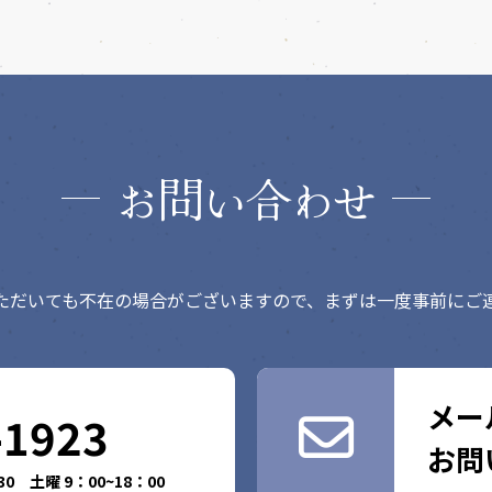
問
合
お
い
わせ
ただいても不在の場合がございますので、まずは一度事前にご
メー
-1923
お問
0 土曜 9：00~18：00