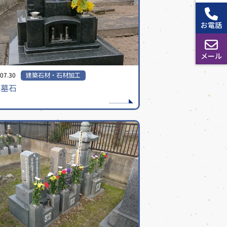
お電話
メール
07.30
建築石材・石材加工
型墓石