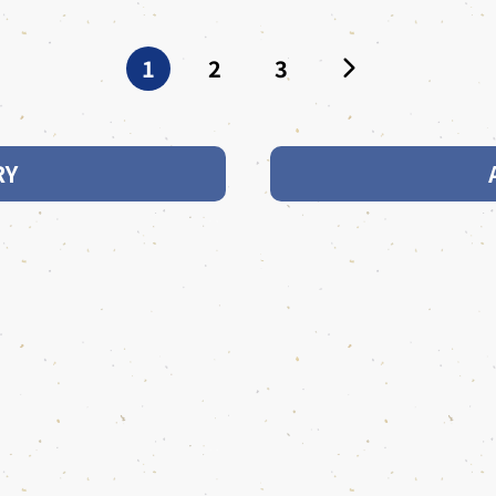
1
2
3
RY